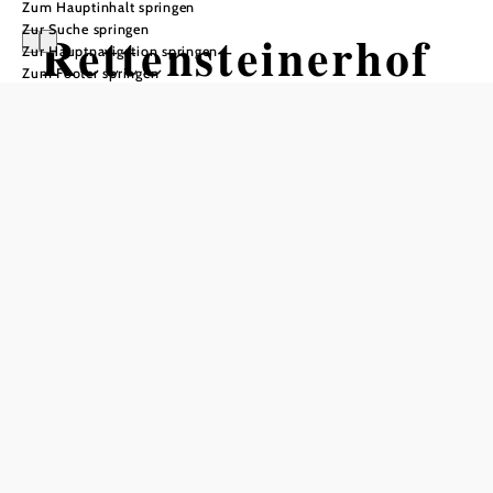
Zum Hauptinhalt springen
Zur Suche springen
Rettensteinerhof
Zur Hauptnavigation springen
Zum Footer springen
In Merkliste speichern
Unser gemütliches Haus mitten in Hollenstein garantiert
Ihnen Entspannung und Wohlbefinden, einfach Urlaub.
Jeder, der frische, reine Luft, Ruhe und den Zauber der
Natur sucht, findet in Hollenstein den idealen Platz, dem
Körper wieder neue Kraft zu geben.
Direkt beim Gasthaus werden 3 E-Mountainbikes zum
Verleih angeboten.