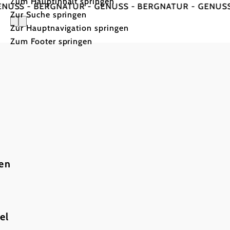
Zum Hauptinhalt springen
ERG
NATUR - GENUSS - BERG
NATUR - GENUSS - BERG
NA
Zur Suche springen
Zur Hauptnavigation springen
Zum Footer springen
Naturpar
ten
Wanderrouten
Raderlebnis
el