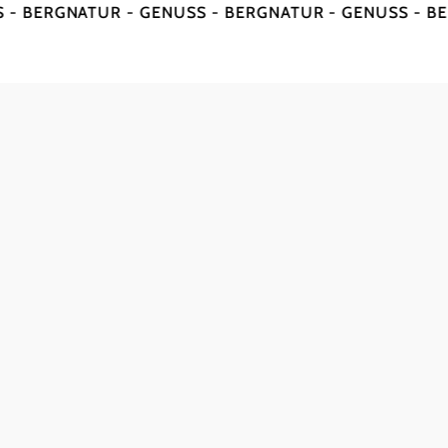
TUR - GENUSS - BERG
NATUR - GENUSS - BERG
NATUR 
k NÖ Eisenwu