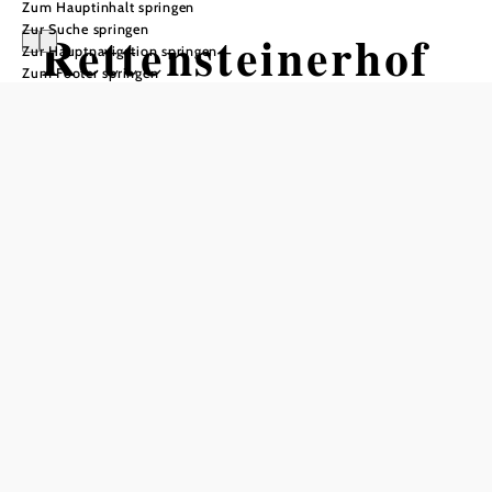
Zum Hauptinhalt springen
Zur Suche springen
Rettensteinerhof
Zur Hauptnavigation springen
Zum Footer springen
Öffnungszeiten
Tisch telefonisch reservieren
Öffnungszeiten nach Voranmeldung für Feierlichkeiten
In Merkliste speichern
Tipp für Feiern: Festsaal für bis zu 200 Personen - Seit
Herbst 2021 ist das Wirtshaus nur mehr gegen Voranmeldung
für private Festlichkeiten geöffnet.