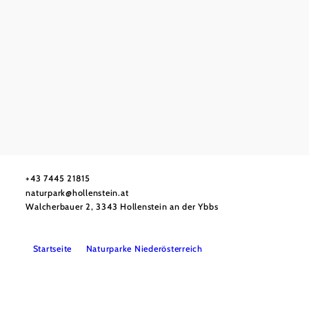
null
Naturpark NÖ Eisenwurzen
Haben Sie Fragen? Wir helfen Ihnen gerne weiter. Telefonisch
sind wir nicht immer durchgehend erreichbar. Schreiben Sie
uns bitte eine E-Mail – wir melden uns so rasch wie möglich
bei Ihnen.
+43 7445 21815
naturpark@hollenstein.at
Walcherbauer 2, 3343 Hollenstein an der Ybbs
Startseite
Naturparke Niederösterreich
Kontakt
Impressum
Datenschutz
Barrierefreiheit