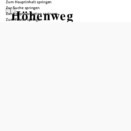
Zum Hauptinhalt springen
Zur Suche springen
Höhenweg
Zur Hauptnavigation springen
Zum Footer springen
Wandertour ausgehend von
Hollenstein: Gemeindeparkplatz
Schwierigkeit: mittel
Distanz: 3,19 km
Dauer: 1:15 h
Aufstieg: 128 Hm
Abstieg: 128 Hm
In Merkliste speichern