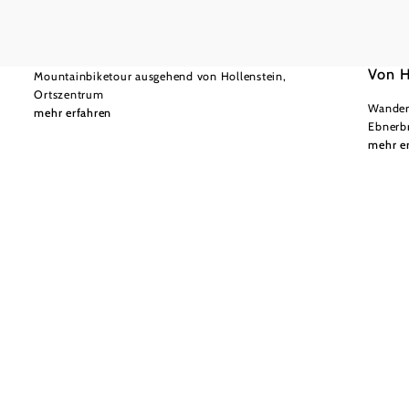
Mostvie
mittel
Kitzhüttenalm - Tour
Von H
Mountainbiketour ausgehend von Hollenstein,
Ortszentrum
Wandert
mehr erfahren
Ebnerb
mehr e