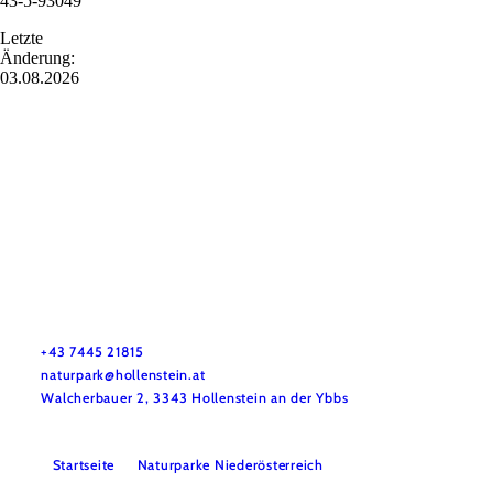
43-5-93049
Letzte
Änderung:
03.08.2026
Naturpark NÖ Eisenwurzen
Haben Sie Fragen? Wir helfen Ihnen gerne weiter. Telefonisch
sind wir nicht immer durchgehend erreichbar. Schreiben Sie
uns bitte eine E-Mail – wir melden uns so rasch wie möglich
bei Ihnen.
+43 7445 21815
naturpark@hollenstein.at
Walcherbauer 2, 3343 Hollenstein an der Ybbs
Startseite
Naturparke Niederösterreich