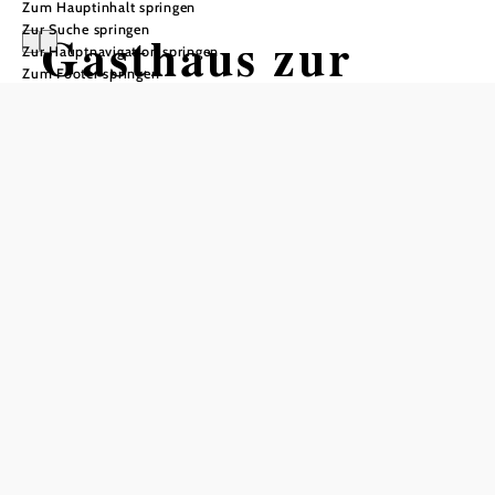
Zum Hauptinhalt springen
Zur Suche springen
Gasthaus zur
Zur Hauptnavigation springen
Zum Footer springen
Traube
"Osterberger"
Öffnungszeiten
vom 15.04. bis zum 31.10.
Montag
09:00 - 00:00 Uhr
Dienstag
09:00 - 00:00 Uhr
Mittwoch
09:00 - 00:00 Uhr
Donnerstag
09:00 - 00:00 Uhr
Freitag
09:00 - 00:00 Uhr