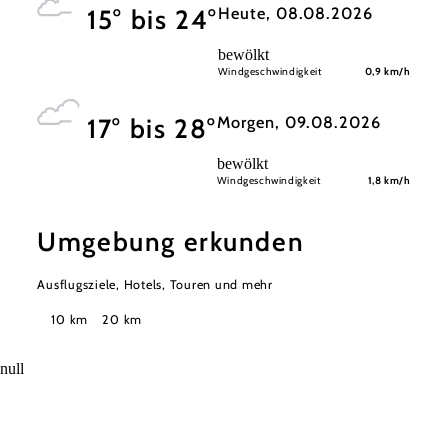
Heute, 08.08.2026
15° bis 24°
bewölkt
Windgeschwindigkeit
0,9 km/h
Morgen, 09.08.2026
17° bis 28°
bewölkt
Windgeschwindigkeit
1,8 km/h
Umgebung erkunden
Ausflugsziele, Hotels, Touren und mehr
Suchradius
10 km
20 km
null