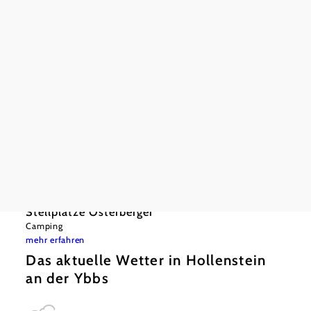
©
dphoto.at
Ausstattung
Terrasse/Gastgarten
Bei uns finden Sie auch
Stellplätze Osterberger
Camping
mehr erfahren
Das aktuelle Wetter in Hollenstein
an der Ybbs