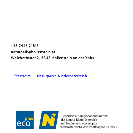
Naturpark NÖ Eisenwurzen
Haben Sie Fragen? Wir helfen Ihnen gerne weiter. Telefonisch
sind wir nicht immer durchgehend erreichbar. Schreiben Sie
uns bitte eine E-Mail – wir melden uns so rasch wie möglich
bei Ihnen.
+43 7445 21815
naturpark@hollenstein.at
Walcherbauer 2, 3343 Hollenstein an der Ybbs
Startseite
Naturparke Niederösterreich
Kontakt
Impressum
Datenschutz
Barrierefreiheit