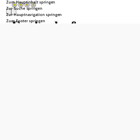
Zum Hauptinhalt springen
Zur Suche springen
Zur Hauptnavigation springen
Ferienhof
Zum Footer springen
Schelchen
In Merkliste speichern
Der Ferienhof Schelchen befindet sich in ruhiger Lage in
Hollenstein an der Ybbs. Der Bauernhof punktet mit einer
familiären Atmosphäre und beheimatet unter anderem
Schafe, Schweine, Hühner und Hasen. Ausgehend vom
Bauernhof bieten sich aussichtsreiche Wanderungen auf