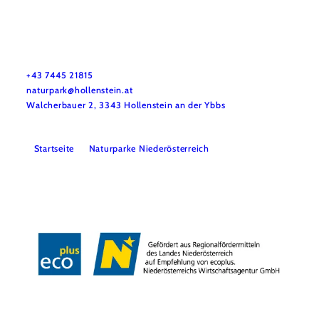
Naturpark NÖ Eisenwurzen
Haben Sie Fragen? Wir helfen Ihnen gerne weiter. Telefonisch
sind wir nicht immer durchgehend erreichbar. Schreiben Sie
uns bitte eine E-Mail – wir melden uns so rasch wie möglich
bei Ihnen.
+43 7445 21815
naturpark@hollenstein.at
Walcherbauer 2, 3343 Hollenstein an der Ybbs
Startseite
Naturparke Niederösterreich
Kontakt
Impressum
Datenschutz
Barrierefreiheit
Copyright © Naturpark NÖ Eisenwurzen