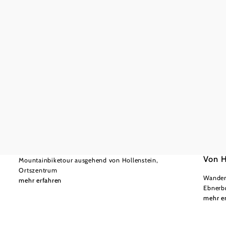
©
(C) Wolfgang Wutzl
schwer
26,26 km
2:00 h
Mostvie
mittel
Kitzhüttenalm - Tour
Von H
Mountainbiketour ausgehend von Hollenstein,
Ortszentrum
Wandert
mehr erfahren
Ebnerb
mehr e