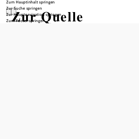
Zum Hauptinhalt springen
Zur Suche springen
Zur Quelle
Zur Hauptnavigation springen
Zum Footer springen
Wandertour ausgehend von
Hollenstein: Gemeindeparkplatz
Schwierigkeit: leicht
Distanz: 2,69 km
Dauer: 0:45 h
Aufstieg: 38 Hm
Abstieg: 38 Hm
In Merkliste speichern