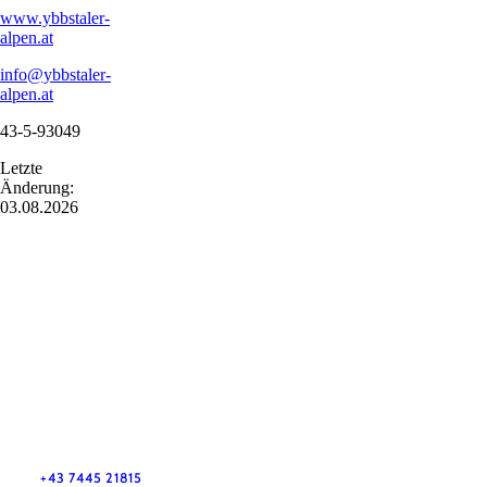
www.ybbstaler-
alpen.at
info@ybbstaler-
alpen.at
43-5-93049
Letzte
Änderung:
03.08.2026
Naturpark NÖ Eisenwurzen
Haben Sie Fragen? Wir helfen Ihnen gerne weiter. Telefonisch
sind wir nicht immer durchgehend erreichbar. Schreiben Sie
uns bitte eine E-Mail – wir melden uns so rasch wie möglich
bei Ihnen.
+43 7445 21815