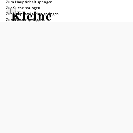
Zum Hauptinhalt springen
Zur Suche springen
Kleine
Zur Hauptnavigation springen
Zum Footer springen
Scheibenbergrun
de
Wandertour ausgehend von
Hollenstein an der Ybbs, Parkplatz
Sandgraben
Schwierigkeit: mittel
Distanz: 5,03 km
Dauer: 1:45 h
Aufstieg: 281 Hm
Abstieg: 281 Hm
In Merkliste speichern