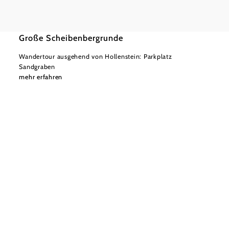
©
Mostviertel
mittel
7,54 km
2:00 h
Große Scheibenbergrunde
Wandertour ausgehend von Hollenstein: Parkplatz
Sandgraben
mehr erfahren