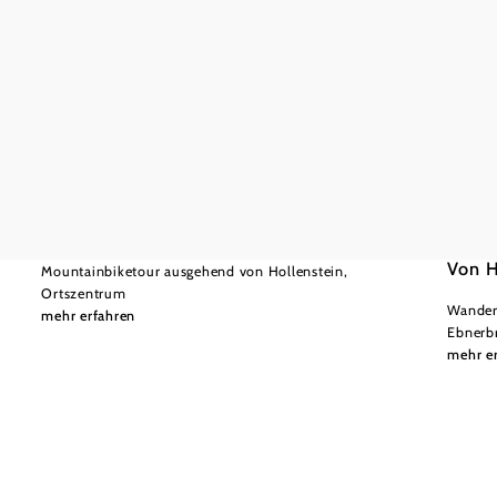
©
(C) Wolfgang Wutzl
schwer
26,26 km
2:00 h
Mostvie
mittel
Kitzhüttenalm - Tour
Von H
Mountainbiketour ausgehend von Hollenstein,
Ortszentrum
Wandert
mehr erfahren
Ebnerb
mehr e