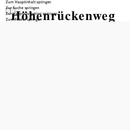
Zum Hauptinhalt springen
Zur Suche springen
Höhenrückenweg
Zur Hauptnavigation springen
Zum Footer springen
Wandertour ausgehend von
Parkplatz Kleinpromau
Schwierigkeit: mittel
Distanz: 4,13 km
Dauer: 1:15 h
Aufstieg: 155 Hm
Abstieg: 155 Hm
In Merkliste speichern