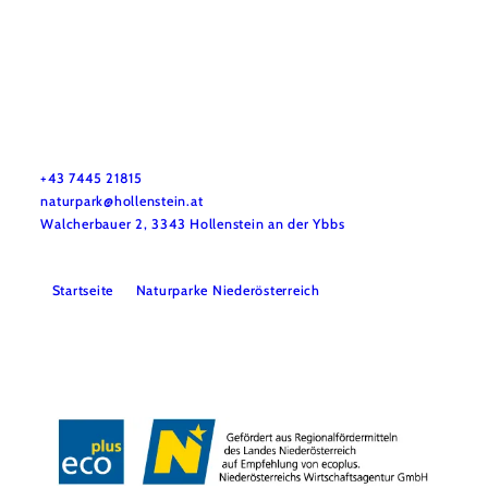
Naturpark NÖ Eisenwurzen
Haben Sie Fragen? Wir helfen Ihnen gerne weiter. Telefonisch
sind wir nicht immer durchgehend erreichbar. Schreiben Sie
uns bitte eine E-Mail – wir melden uns so rasch wie möglich
bei Ihnen.
+43 7445 21815
naturpark@hollenstein.at
Walcherbauer 2, 3343 Hollenstein an der Ybbs
Startseite
Naturparke Niederösterreich
Kontakt
Impressum
Datenschutz
Barrierefreiheit