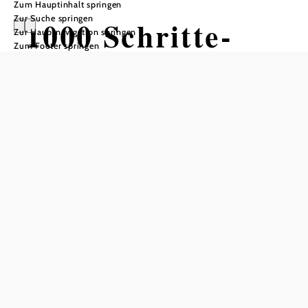
Zum Hauptinhalt springen
Zur Suche springen
1000 Schritte-
Zur Hauptnavigation springen
Zum Footer springen
Weg
Wandertour ausgehend von
Gemeindeparkplatz
Schwierigkeit: leicht
Distanz: 2,51 km
Dauer: 0:45 h
Aufstieg: 17 Hm
Abstieg: 17 Hm
In Merkliste speichern