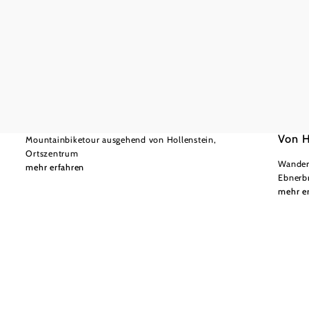
©
(C) Wolfgang Wutzl
schwer
26,26 km
2:00 h
Mostvie
mittel
Kitzhüttenalm - Tour
Von H
Mountainbiketour ausgehend von Hollenstein,
Ortszentrum
Wandert
mehr erfahren
Ebnerb
mehr e