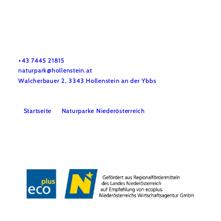
Naturpark NÖ Eisenwurzen
Haben Sie Fragen? Wir helfen Ihnen gerne weiter. Telefonisch
sind wir nicht immer durchgehend erreichbar. Schreiben Sie
uns bitte eine E-Mail – wir melden uns so rasch wie möglich
bei Ihnen.
+43 7445 21815
naturpark@hollenstein.at
Walcherbauer 2, 3343 Hollenstein an der Ybbs
Startseite
Naturparke Niederösterreich
Kontakt
Impressum
Datenschutz
Barrierefreiheit